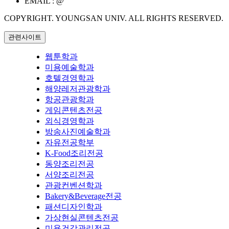
EMAIL :
@
COPYRIGHT. YOUNGSAN UNIV. ALL RIGHTS RESERVED.
관련사이트
웹툰학과
미용예술학과
호텔경영학과
해양레저관광학과
항공관광학과
게임콘텐츠전공
외식경영학과
방송사진예술학과
자유전공학부
K-Food조리전공
동양조리전공
서양조리전공
관광컨벤션학과
Bakery&Beverage전공
패션디자인학과
가상현실콘텐츠전공
미용건강관리전공