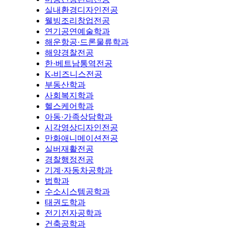
실내환경디자인전공
웰빙조리창업전공
연기공연예술학과
해운항공·드론물류학과
해양경찰전공
한·베트남통역전공
K-비즈니스전공
부동산학과
사회복지학과
헬스케어학과
아동·가족상담학과
시각영상디자인전공
만화애니메이션전공
실버재활전공
경찰행정전공
기계·자동차공학과
법학과
수소시스템공학과
태권도학과
전기전자공학과
건축공학과