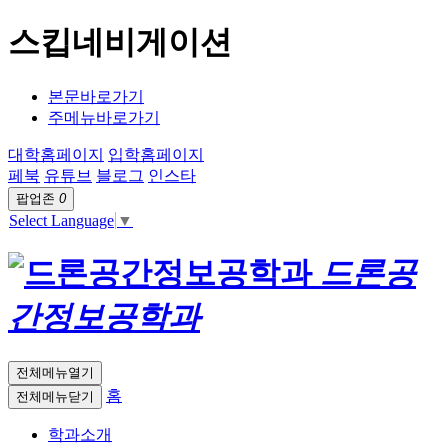
스킵네비게이션
본문바로가기
주메뉴바로가기
대학홈페이지
입학홈페이지
페북
유튜브
블로그
인스타
팝업존
0
Select Language
▼
드론공
간정보공학과
전체메뉴열기
홈
전체메뉴닫기
학과소개